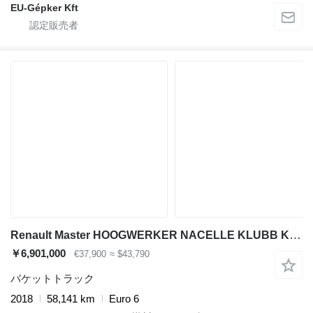
EU-Gépker Kft
Renault Master HOOGWERKER NACELLE KLUBB K26 HUBARBEITSBÜHNE
￥6,901,000
€37,900
≈ $43,790
バケットトラック
2018
58,141 km
Euro 6