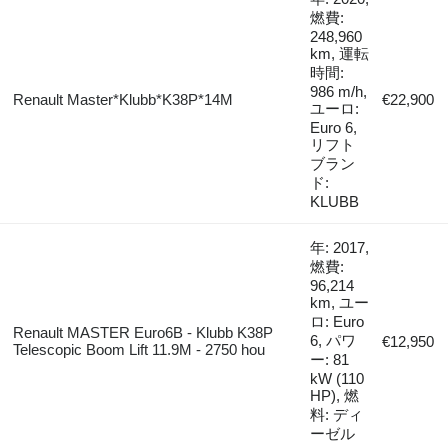
燃費:
248,960
km, 運転
時間:
986 m/h,
Renault Master*Klubb*K38P*14M
€22,900
ユーロ:
Euro 6,
リフト
ブラン
ド:
KLUBB
年: 2017,
燃費:
96,214
km, ユー
ロ: Euro
Renault MASTER Euro6B - Klubb K38P
6, パワ
€12,950
Telescopic Boom Lift 11.9M - 2750 hou
ー: 81
kW (110
HP), 燃
料: ディ
ーゼル