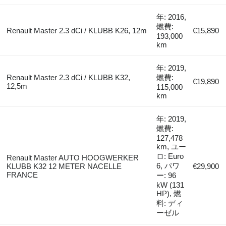
年: 2016,
燃費:
Renault Master 2.3 dCi / KLUBB K26, 12m
€15,890
193,000
km
年: 2019,
Renault Master 2.3 dCi / KLUBB K32,
燃費:
€19,890
12,5m
115,000
km
年: 2019,
燃費:
127,478
km, ユー
ロ: Euro
Renault Master AUTO HOOGWERKER
6, パワ
KLUBB K32 12 METER NACELLE
€29,900
FRANCE
ー: 96
kW (131
HP), 燃
料: ディ
ーゼル