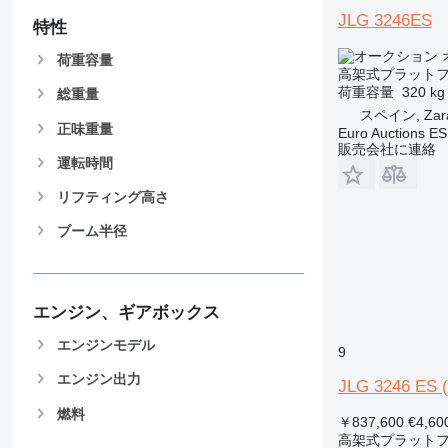
JLG 3246ES
特性
荷重容量
高架式プラットフ
荷重容量
320 kg
総重量
スペイン, Zar
正味重量
Euro Auctions ES
販売会社に連絡
運転時間
リフティング高さ
ブーム半径
エンジン、ギアボックス
エンジンモデル
9
エンジン出力
JLG 3246 ES (
燃料
￥837,600
€4,60
高架式プラットフ