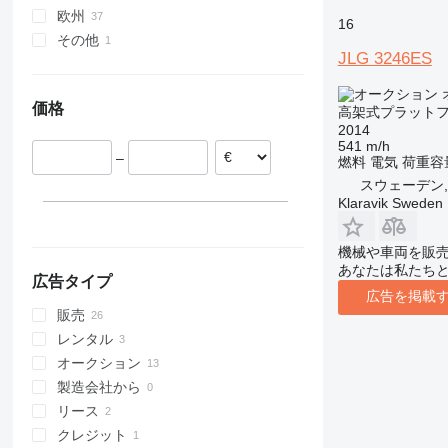
860
800AJ
欧州
16
1200
その他
オランダ
JLG 3246ES
1230
ベルギー
チリ
1250
ポーランド
価格
1350
高架式プラットフ
ドイツ
2014
1930
スペイン
541 m/h
1932
1930ES
–
イギリス
燃料
電気
荷重容
2030
スウェーデン
スウェーデン, K
Klaravik Sweden
2032
リトアニア
2033
すべて表示
機械や車両を販
2630
あなたは私たち
2646
広告タイプ
広告を掲載
3246
販売
3369
レンタル
3394
オークション
4069
製造会社から
4394
リース
DSP
クレジット
E-series
DSP-M