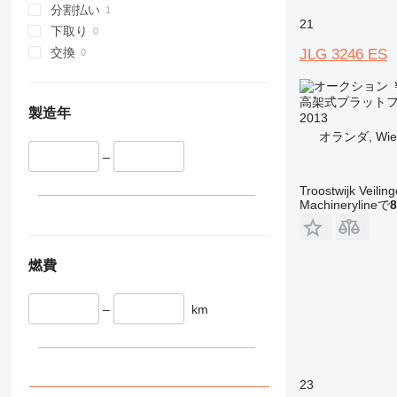
分割払い
Liftlux
E300
21
下取り
Pecolift
E400
交換
JLG 3246 ES
R-series
E450
Toucan
E600
R4045
￥
高架式プラットフ
Ecolift
Toucan 8
製造年
2013
Toucan 10
オランダ, Wieri
Toucan 800
–
Toucan 861
Toucan 870
Troostwijk Veiling
Machinerylineで
8
Toucan 1010
Toucan 1100
Toucan 1210
燃費
Toucan 1310
Toucan Duo
–
km
Toucan Junior
23