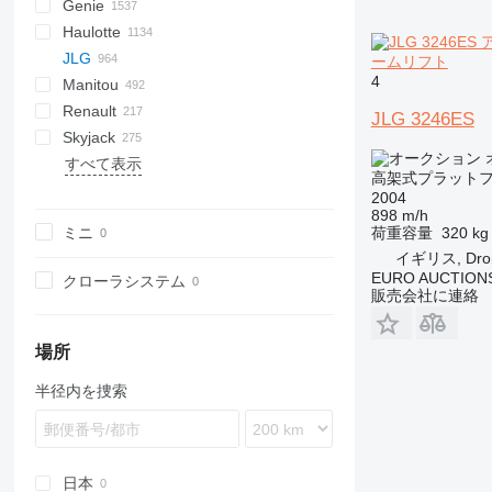
Genie
RM
A-Series
A series
Leonardo
AHK
TRACCESS
CM
Jumper
WAV
CF
DK
AMWP
105
R-series
CA
F-series
Aumark
FL
FS
3309
300
Haulotte
RV
SF
D series
HD
LF
DL
GTBZ
120
Ranger
5201
500
AWP
AMZ
GTHZ
JLG
SP
SG
JCPT
135
Transit
1500
GH
MZ
HS
Compact
HK
700
LL
EX
C-series
IT
Daily
4600
PNT
D-Max
IG
N-Series
527
ームリフト
4
Manitou
SR
V-Series
150
GR
Toucan
HV
H-series
EuroCargo
4700
ELF
IT
S-Series
10
SPX
KK
A-series
Defender
SL
F8
1932
MC
DS
Renault
SV
X-Series
160
GS
HA
Eurotech
M-Series
25AM
AR
L2000
2033
EAB
AETJ
HZ
Parma
Actros
MPR
Canter
Canter
M-series
09AC
120
Cabstar
Octopussy
1550
Movano
S151-16E
PTK
Expert
Porter
Spider 18.90 Pro
Nano SP
JLG 3246ES
Skyjack
XL
180
IWP
HM
Eurotrakker
NPR
80
AS
LE
2633
ES
ATJ
XE
Antos
ROTO
HR
NT
Snake
1650
Vivaro
S151-19E
Spider 20.95
D-series
Bluelift SA18
P-series
すべて表示
260
S series
HT
Stralis
153-12
MT
TGA
2684 RT
MRT
Arocs
N-series
1830
S171-12E
K-series
TB 270
S-series
SJ
A-series
A314
266
SWSL
815
TA
LEO23GT
URW
AB
Crafter
FE
GTBZ
BOSS X3
ZA
高架式プラットフ
TZ
Optimum
Trakker
260MRT
SR
TGL
3392
MT
Atego
TD
2100
S175-19E
Kerax
T-series
AB
DA
T-series
LEO25T
SL
LT
FL
XG
ZS
2004
898 m/h
Z series
Star
340AJ
SS
TGM
3772
M series
Axor
2200
S225-12E
Manager
M-series
TJ
LEO30T
TM
FM
ZT
ミニ
荷重容量
320 kg
400SC
T-series
TGS
6092 RT
TJ
E-Class
2300
Mascott
S-series
LEO35T
X-series
FMX
イギリス, Dro
450
TGX
ULM
Econic
2500
Master
SL
LEO36T
N-series
EURO AUCTIONS
クローラシステム
販売会社に連絡
460
VJR
S-Class
2900
Maxity
TB
S-series
500
SK
3000
Midliner
TM
510
Sprinter
4200
Midlum
場所
520
Unimog
T-series
半径内を捜索
600
Vario
Trafic
660
680
800
日本