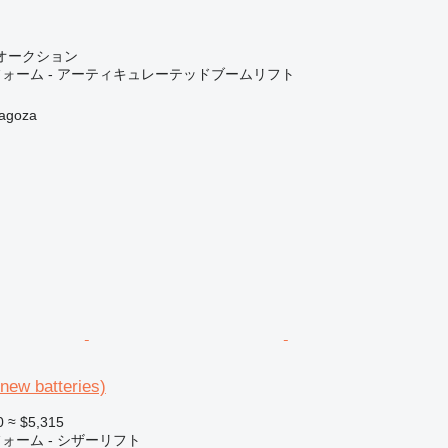
オークション
ォーム - アーティキュレーテッドブームリフト
agoza
new batteries)
0
≈ $5,315
ォーム - シザーリフト