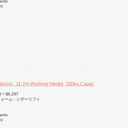
enlo
BV
ectric, 11.7m Working Height, 320kg Capac
0
≈ $6,297
ォーム - シザーリフト
enlo
BV