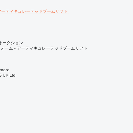
オークション
ォーム - アーティキュレーテッドブームリフト
more
 UK Ltd