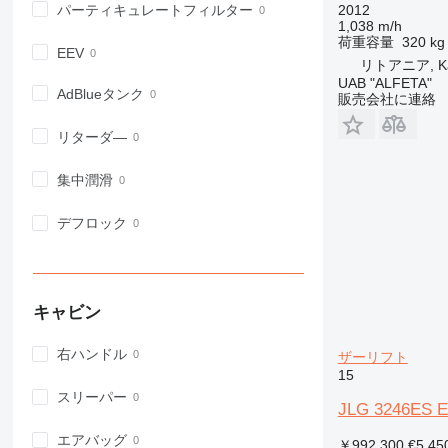
パーティキュレートフィルター
2012
1,038 m/h
荷重容量
320 kg
EEV
リトアニア, Ka
UAB "ALFETA"
AdBlueタンク
販売会社に連絡
リターダ―
集中潤滑
デフロック
キャビン
右ハンドル
ザーリフト
15
スリーパー
JLG 3246ES El
エアバッグ
￥992,300
€5,45