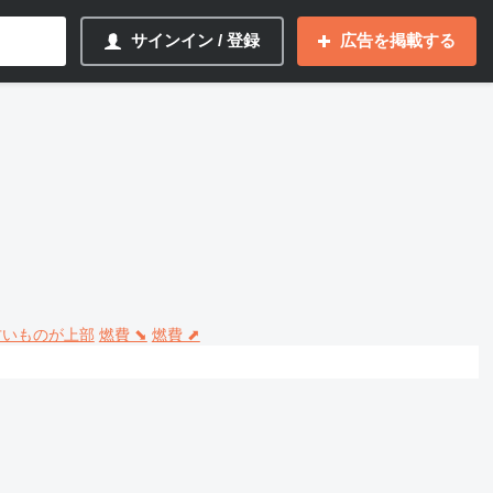
サインイン / 登録
広告を掲載する
 古いものが上部
燃費 ⬊
燃費 ⬈