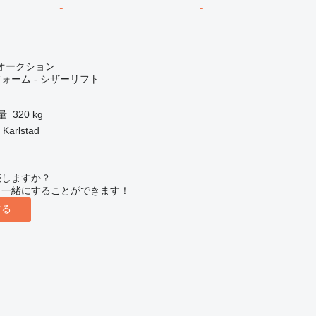
オークション
ォーム - シザーリフト
量
320 kg
arlstad
売しますか？
と一緒にすることができます！
する