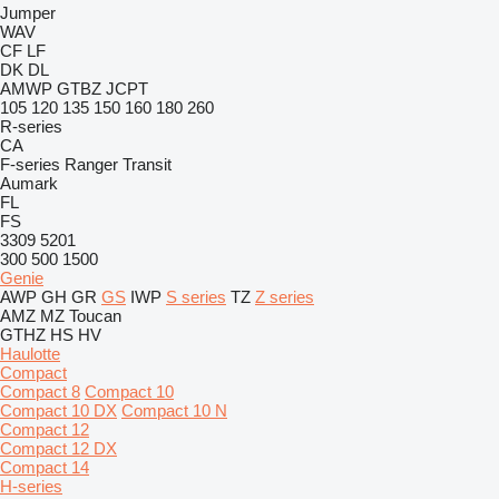
Jumper
WAV
CF
LF
DK
DL
AMWP
GTBZ
JCPT
105
120
135
150
160
180
260
R-series
CA
F-series
Ranger
Transit
Aumark
FL
FS
3309
5201
300
500
1500
Genie
AWP
GH
GR
GS
IWP
S series
TZ
Z series
AMZ
MZ
Toucan
GTHZ
HS
HV
Haulotte
Compact
Compact 8
Compact 10
Compact 10 DX
Compact 10 N
Compact 12
Compact 12 DX
Compact 14
H-series