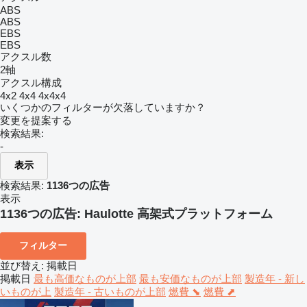
ABS
ABS
EBS
EBS
アクスル数
2軸
アクスル構成
4x2
4x4
4x4x4
いくつかのフィルターが欠落していますか？
変更を提案する
検索結果:
-
表示
検索結果:
1136つの広告
表示
1136つの広告:
Haulotte 高架式プラットフォーム
フィルター
並び替え
:
掲載日
掲載日
最も高価なものが上部
最も安価なものが上部
製造年 - 新し
いものが上
製造年 - 古いものが上部
燃費 ⬊
燃費 ⬈