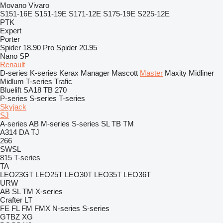
Movano
Vivaro
S151-16E
S151-19E
S171-12E
S175-19E
S225-12E
PTK
Expert
Porter
Spider 18.90 Pro
Spider 20.95
Nano SP
Renault
D-series
K-series
Kerax
Manager
Mascott
Master
Maxity
Midliner
Midlum
T-series
Trafic
Bluelift SA18
TB 270
P-series
S-series
T-series
Skyjack
SJ
A-series
AB
M-series
S-series
SL
TB
TM
A314
DA
TJ
266
SWSL
815
T-series
TA
LEO23GT
LEO25T
LEO30T
LEO35T
LEO36T
URW
AB
SL
TM
X-series
Crafter
LT
FE
FL
FM
FMX
N-series
S-series
GTBZ
XG