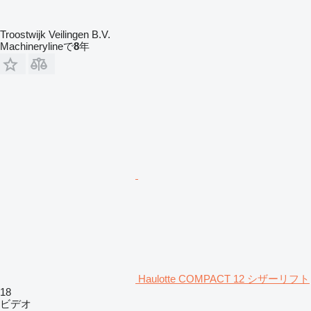
Troostwijk Veilingen B.V.
Machinerylineで
8
年
Haulotte COMPACT 12 シザーリフト
18
ビデオ