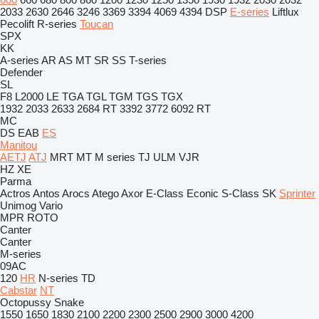
2033
2630
2646
3246
3369
3394
4069
4394
DSP
E-series
Liftlux
Pecolift
R-series
Toucan
SPX
KK
A-series
AR
AS
MT
SR
SS
T-series
Defender
SL
F8
L2000
LE
TGA
TGL
TGM
TGS
TGX
1932
2033
2633
2684 RT
3392
3772
6092 RT
MC
DS
EAB
ES
Manitou
AETJ
ATJ
MRT
MT
M series
TJ
ULM
VJR
HZ
XE
Parma
Actros
Antos
Arocs
Atego
Axor
E-Class
Econic
S-Class
SK
Sprinter
Unimog
Vario
MPR
ROTO
Canter
Canter
M-series
09AC
120
HR
N-series
TD
Cabstar
NT
Octopussy
Snake
1550
1650
1830
2100
2200
2300
2500
2900
3000
4200