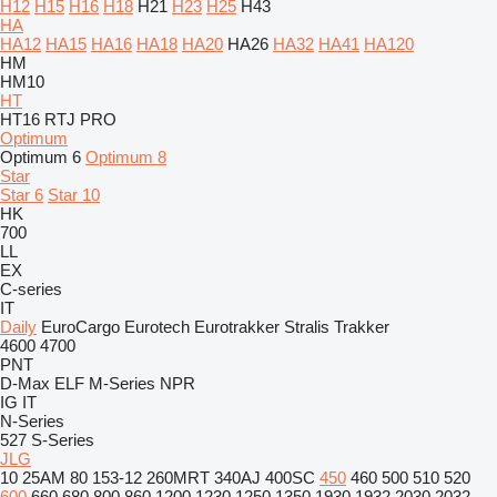
H12
H15
H16
H18
H21
H23
H25
H43
HA
HA12
HA15
HA16
HA18
HA20
HA26
HA32
HA41
HA120
HM
HM10
HT
HT16 RTJ PRO
Optimum
Optimum 6
Optimum 8
Star
Star 6
Star 10
HK
700
LL
EX
C-series
IT
Daily
EuroCargo
Eurotech
Eurotrakker
Stralis
Trakker
4600
4700
PNT
D-Max
ELF
M-Series
NPR
IG
IT
N-Series
527
S-Series
JLG
10
25AM
80
153-12
260MRT
340AJ
400SC
450
460
500
510
520
600
660
680
800
860
1200
1230
1250
1350
1930
1932
2030
2032