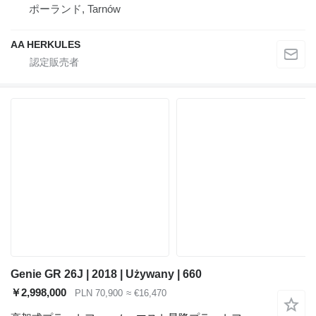
ポーランド, Tarnów
AA HERKULES
Genie GR 26J | 2018 | Używany | 660
￥2,998,000
PLN 70,900
≈ €16,470