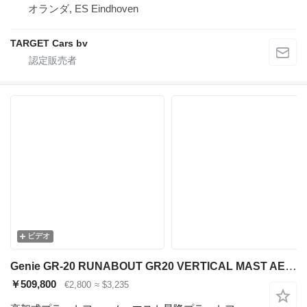
オランダ, ES Eindhoven
TARGET Cars bv
ビデオ
Genie GR-20 RUNABOUT GR20 VERTICAL MAST AERIAL WORK PLATFORM 03-15 802
￥509,800
€2,800
≈ $3,235