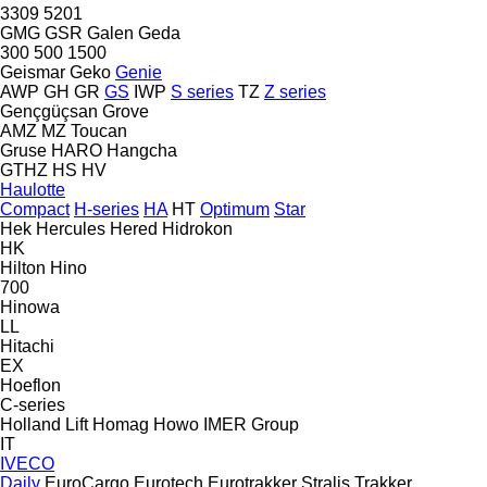
3309
5201
GMG
GSR
Galen
Geda
300
500
1500
Geismar
Geko
Genie
AWP
GH
GR
GS
IWP
S series
TZ
Z series
Gençgüçsan
Grove
AMZ
MZ
Toucan
Gruse
HARO
Hangcha
GTHZ
HS
HV
Haulotte
Compact
H-series
HA
HT
Optimum
Star
Hek
Hercules
Hered
Hidrokon
HK
Hilton
Hino
700
Hinowa
LL
Hitachi
EX
Hoeflon
C-series
Holland Lift
Homag
Howo
IMER Group
IT
IVECO
Daily
EuroCargo
Eurotech
Eurotrakker
Stralis
Trakker