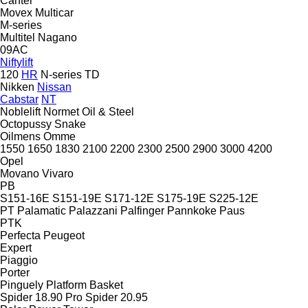
Canter
Movex
Multicar
M-series
Multitel
Nagano
09AC
Niftylift
120
HR
N-series
TD
Nikken
Nissan
Cabstar
NT
Noblelift
Normet
Oil & Steel
Octopussy
Snake
Oilmens
Omme
1550
1650
1830
2100
2200
2300
2500
2900
3000
4200
Opel
Movano
Vivaro
PB
S151-16E
S151-19E
S171-12E
S175-19E
S225-12E
PT
Palamatic
Palazzani
Palfinger
Pannkoke
Paus
PTK
Perfecta
Peugeot
Expert
Piaggio
Porter
Pinguely
Platform Basket
Spider 18.90 Pro
Spider 20.95