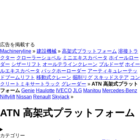
広告を掲載する
Machineryline
»
建設機械
»
高架式プラットフォーム
溶接トラ
クター
クローラーショベル
ミニエキスカベータ
ホイールロー
ダー
シザーリフト
オールテラインクレーン
ブルドーザ
ホイー
ルエキスカベータ
バックホーローダー
アーティキュレーテッ
ドブームリフト
移動式クレーン
掘削リグ
スキッドステア
コン
クリートミキサートラック
グレーダー
»
ATN 高架式プラット
フォーム
Genie
Haulotte
IVECO
JLG
Manitou
Mercedes-Benz
Niftylift
Nissan
Renault
Skyjack
»
ATN 高架式プラットフォーム
カテゴリー