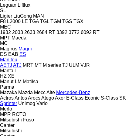
Leguan
Liftlux
SL
Ligier
LiuGong
MAN
F8
L2000
LE
TGA
TGL
TGM
TGS
TGX
MEC
1932
2033
2633
2684 RT
3392
3772
6092 RT
MPT
Maeda
MC
Magirus
Magni
DS
EAB
ES
Manitou
AETJ
ATJ
MRT
MT
M series
TJ
ULM
VJR
Mantall
HZ
XE
Manut-LM
Matilsa
Parma
Mazaka
Mazda
Mecc Alte
Mercedes-Benz
Actros
Antos
Arocs
Atego
Axor
E-Class
Econic
S-Class
SK
Sprinter
Unimog
Vario
Merlo
MPR
ROTO
Mitsubishi Fuso
Canter
Mitsubishi