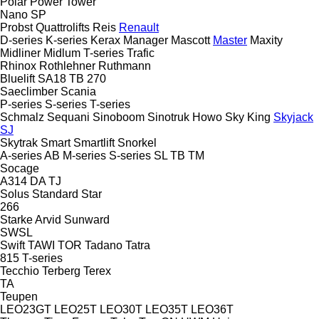
Polar
Power Tower
Nano SP
Probst
Quattrolifts
Reis
Renault
D-series
K-series
Kerax
Manager
Mascott
Master
Maxity
Midliner
Midlum
T-series
Trafic
Rhinox
Rothlehner
Ruthmann
Bluelift SA18
TB 270
Saeclimber
Scania
P-series
S-series
T-series
Schmalz
Sequani
Sinoboom
Sinotruk Howo
Sky King
Skyjack
SJ
Skytrak
Smart
Smartlift
Snorkel
A-series
AB
M-series
S-series
SL
TB
TM
Socage
A314
DA
TJ
Solus
Standard
Star
266
Starke Arvid
Sunward
SWSL
Swift
TAWI
TOR
Tadano
Tatra
815
T-series
Tecchio
Terberg
Terex
TA
Teupen
LEO23GT
LEO25T
LEO30T
LEO35T
LEO36T