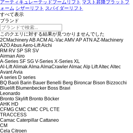
アーティキュレーテッドブームリフト
マスト昇降プラットフ
ォーム
シザーリフト
スパイダーリフト
すべて表示
ブランド
このクエリに対する結果が見つかりませんでした
2CMachinery
AB
ACM
AL-Vac
AMV
AP
ATN
AZ-Machinery
AZO
Abus
Aero-Lift
Aichi
RM
RV
SP
SR
SV
Airman
Airo
A-Series
SF
SG
V-Series
X-Series
XL
Al-Lift
Alimak
Alma
AlmaCrawler
Almac
Alp Lift
Altec
Altec
Avant
Avia
A series
D series
BQ
Baoli
Barin
Bauer
Benelli
Berg
Bironcar
Bison
Bizzocchi
Bluelift
Blumenbecker
Boss
Bravi
Leonardo
Bronto Skylift
Bronto
Böcker
AHK
HD
CFMG
CMC
CMC
CPL
CTE
TRACCESS
Camac
Caterpillar
Cattaneo
CM
Cela
Citroen