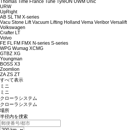
Thomas
Time France
Tuhe
TyreON
UWM
Unic
URW
UpRight
AB
SL
TM
X-series
Vacu Stone Lift
Vacuum Lifting Holland
Vema
Veribor
Versalift
Volkswagen
Crafter
LT
Volvo
FE
FL
FM
FMX
N-series
S-series
WPG
Wumag
XCMG
GTBZ
XG
Youngman
BOSS X3
Zoomlion
ZA
ZS
ZT
すべて表示
ミニ
ミニ
クローラシステム
クローラシステム
場所
半径内を捜索