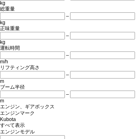
kg
総重量
–
kg
正味重量
–
kg
運転時間
–
m/h
リフティング高さ
–
m
ブーム半径
–
m
エンジン、ギアボックス
エンジンマーク
Kubota
すべて表示
エンジンモデル