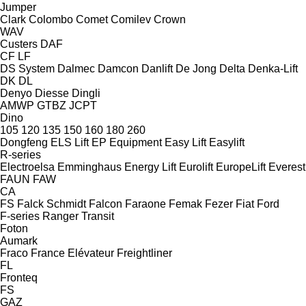
Jumper
Clark
Colombo
Comet
Comilev
Crown
WAV
Custers
DAF
CF
LF
DS System
Dalmec
Damcon
Danlift
De Jong
Delta
Denka-Lift
DK
DL
Denyo
Diesse
Dingli
AMWP
GTBZ
JCPT
Dino
105
120
135
150
160
180
260
Dongfeng
ELS Lift
EP Equipment
Easy Lift
Easylift
R-series
Electroelsa
Emminghaus
Energy Lift
Eurolift
EuropeLift
Everest
FAUN
FAW
CA
FS
Falck Schmidt
Falcon
Faraone
Femak
Fezer
Fiat
Ford
F-series
Ranger
Transit
Foton
Aumark
Fraco
France Elévateur
Freightliner
FL
Fronteq
FS
GAZ