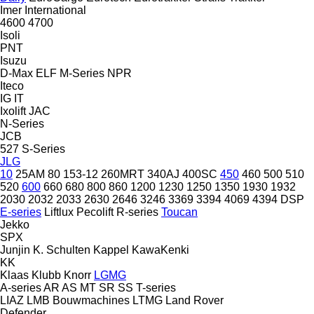
Imer
International
4600
4700
Isoli
PNT
Isuzu
D-Max
ELF
M-Series
NPR
Iteco
IG
IT
Ixolift
JAC
N-Series
JCB
527
S-Series
JLG
10
25AM
80
153-12
260MRT
340AJ
400SC
450
460
500
510
520
600
660
680
800
860
1200
1230
1250
1350
1930
1932
2030
2032
2033
2630
2646
3246
3369
3394
4069
4394
DSP
E-series
Liftlux
Pecolift
R-series
Toucan
Jekko
SPX
Junjin
K. Schulten
Kappel
KawaKenki
KK
Klaas
Klubb
Knorr
LGMG
A-series
AR
AS
MT
SR
SS
T-series
LIAZ
LMB Bouwmachines
LTMG
Land Rover
Defender